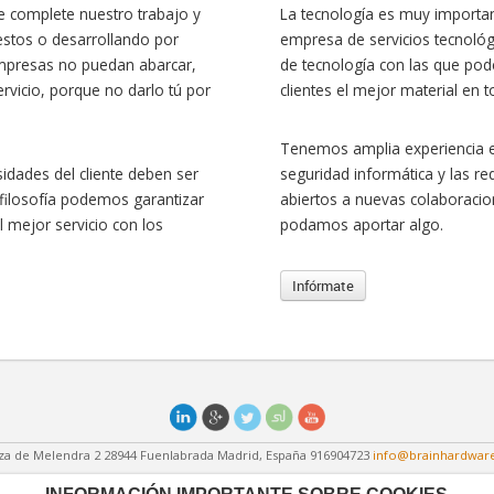
 complete nuestro trabajo y
La tecnología es muy importa
 estos o desarrollando por
empresa de servicios tecnoló
empresas no puedan abarcar,
de tecnología con las que pod
vicio, porque no darlo tú por
clientes el mejor material en
Tenemos amplia experiencia 
dades del cliente deben ser
seguridad informática y las r
 filosofía podemos garantizar
abiertos a nuevas colaboraci
el mejor servicio con los
podamos aportar algo.
Infórmate
za de Melendra 2
28944
Fuenlabrada
Madrid
,
España
916904723
info@brainhardware
Brain
©
Brain Hardware S.L.
(2013), todos los derechos reservados.