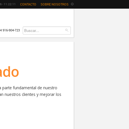
CONTACTO
SOBRE NOSOTROS
6 -
11
:
22
:
11
4 916-904-723
ado
a parte fundamental de nuestro
n nuestros clientes y mejorar los