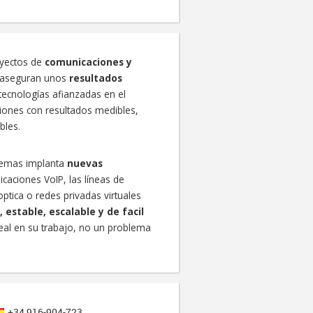
oyectos de
comunicaciones y
 aseguran unos
resultados
tecnologías afianzadas en el
iones con resultados medibles,
bles.
temas implanta
nuevas
aciones VoIP, las líneas de
optica o redes privadas virtuales
, estable, escalable y de facil
eal en su trabajo, no un problema
+34 916-904-723