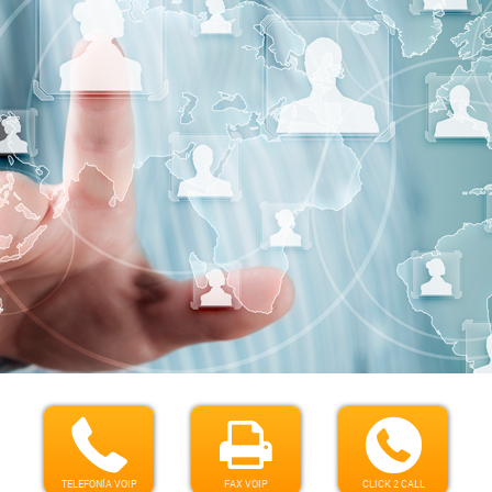



TELEFONÍA VOIP
FAX VOIP
CLICK 2 CALL