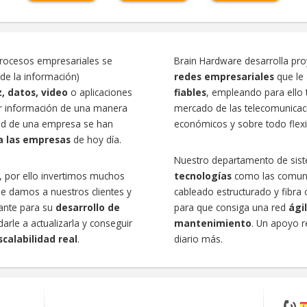
procesos empresariales se
Brain Hardware desarrolla pr
de la información)
redes empresariales
que le
, datos, video
o aplicaciones
fiables
, empleando para ello 
ar información de una manera
mercado de las telecomunicac
 red de una empresa se han
económicos y sobre todo flexi
ra las empresas
de hoy día.
Nuestro departamento de sis
, por ello invertimos muchos
tecnologías
como las comunic
ue damos a nuestros clientes y
cableado estructurado y fibra 
tante para su
desarrollo de
para que consiga una red
ágil
le a actualizarla y conseguir
mantenimiento
. Un apoyo r
calabilidad real
.
diario más.