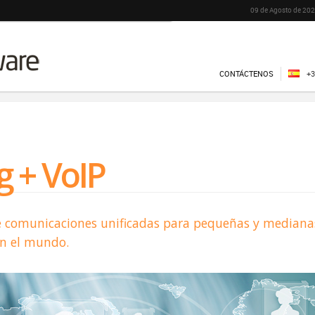
09 de Agosto de 202
CONTÁCTENOS
+3
 + VoIP
e comunicaciones unificadas para pequeñas y median
on el mundo.