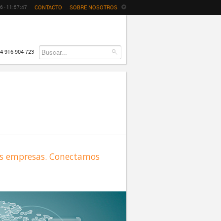
CONTACTO
SOBRE NOSOTROS
6 -
11
:
57
:
47
4 916-904-723
as empresas. Conectamos