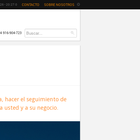
CONTACTO
SOBRE NOSOTROS
26 -
20
:
27
:
0
4 916-904-723
a, hacer el seguimiento de
a usted y a su negocio.