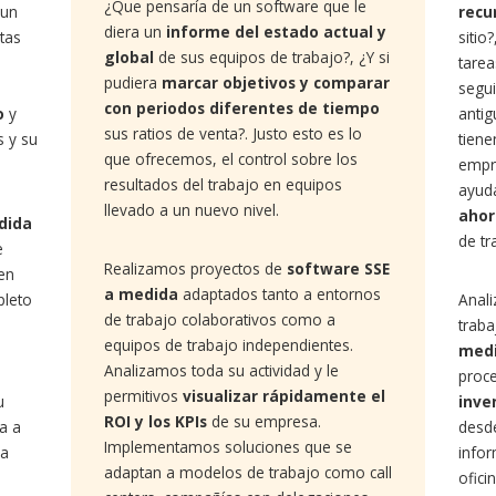
¿Que pensaría de un software que le
 un
recu
diera un
informe del estado actual y
tas
sitio
global
de sus equipos de trabajo?, ¿Y si
tarea
pudiera
marcar objetivos y comparar
segui
con periodos diferentes de tiempo
o
y
anti
sus ratios de venta?. Justo esto es lo
s y su
tiene
que ofrecemos, el control sobre los
empre
resultados del trabajo en equipos
ayuda
llevado a un nuevo nivel.
ahor
dida
de tr
e
Realizamos proyectos de
software SSE
ten
a medida
adaptados tanto a entornos
pleto
Anal
de trabajo colaborativos como a
traba
equipos de trabajo independientes.
med
Analizamos toda su actividad y le
proc
permitivos
visualizar rápidamente el
u
inve
ROI y los KPIs
de su empresa.
a a
desde
Implementamos soluciones que se
la
infor
adaptan a modelos de trabajo como call
ofici