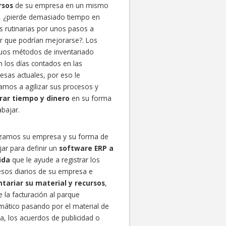
rsos
de su empresa en un mismo
?, ¿pierde demasiado tiempo en
s rutinarias por unos pasos a
r que podrían mejorarse?. Los
guos métodos de inventariado
n los días contados en las
sas actuales, por eso le
mos a agilizar sus procesos y
rar tiempo y dinero
en su forma
abajar.
izamos su empresa y su forma de
jar para definir un
software ERP a
ida
que le ayude a registrar los
esos diarios de su empresa e
ntariar su material y recursos
,
 la facturación al parque
mático pasando por el material de
na, los acuerdos de publicidad o