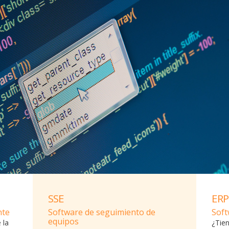
SSE
ERP
nte
Software de seguimiento de
Soft
equipos
 la
¿Tie